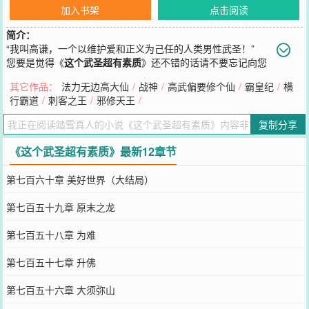
加入书架
点击阅读
简介：
“我叫高谦，一个以维护爱和正义为己任的人类男性武圣！”
您要是觉得《
这个武圣超有素质
》还不错的话请不要忘记向您
QQ群和微博微信里的朋友推荐哦！
其它作品：
法力无边高大仙
/
战神
/
高武偏要修个仙
/
霸皇纪
/
横
行霸道
/
刺客之王
/
邪修天王
/
复制分享
《这个武圣超有素质》最新12章节
第七百六十章 美好世界（大结局）
第七百五十九章 原末之龙
第七百五十八章 为难
第七百五十七章 升佛
第七百五十六章 大须弥山