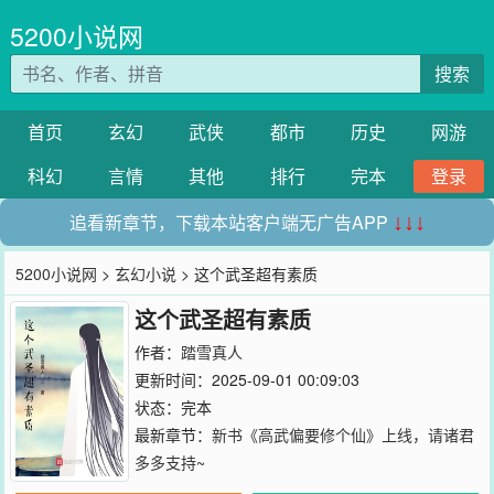
5200小说网
搜索
首页
玄幻
武侠
都市
历史
网游
科幻
言情
其他
排行
完本
登录
追看新章节，下载本站客户端无广告APP
↓↓↓
5200小说网
>
玄幻小说
> 这个武圣超有素质
这个武圣超有素质
作者：
踏雪真人
更新时间：2025-09-01 00:09:03
状态：完本
最新章节：
新书《高武偏要修个仙》上线，请诸君
多多支持~