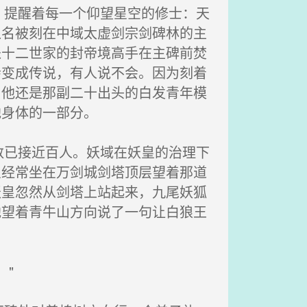
提醒着每一个仰望星空的修士：天
之名被刻在中域太虚剑宗剑碑林的主
派十二世家的封帝境高手在主碑前焚
会变成传说，有人说不会。因为刻着
。他还是那副二十出头的白发青年模
他身体的一部分。
已接近百人。妖域在妖皇的治理下
皇经常坐在万剑城剑塔顶层望着那道
妖皇忽然从剑塔上站起来，九尾妖狐
他望着青牛山方向说了一句让白狼王
"