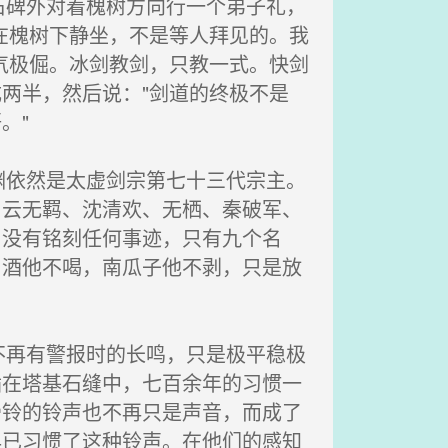
碑外对着槐树方向行一个弟子礼，
在槐树下静坐，不是等人拜见的。我
气极倔。冰剑教剑，只教一式。快剑
两半，然后说："剑道的终极不是
。"
依然是太虚剑宗第七十三代宗主。
。云无羁、沈清欢、无栖、秦破军、
，没有铭刻任何事迹，只有九个名
。酒他不喝，南瓜子他不剥，只是放
再有警报时的长鸣，只是极平稳极
插在塔基石缝中，七百余年的习惯一
骨铃的铃声也不再只是声音，而成了
早已习惯了这种铃声。在他们的感知