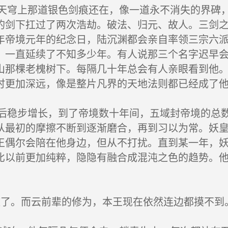
穹上那道银色剑痕还在，像一道永不消失的界碑，
的剑下扛过了两次浩劫。破法、归元、故人。三剑
年帝境元年的纪念日，陆沉渊都会亲自率领三宗六
，一直延续了不知多少年。有人说那三个名字迟早
山那棵老槐树下。每隔几十年总会有人亲眼看到他
时更加深远，像是整片凡界的天地法则都已经成了
稳步增长，到了帝境数十年间，五域封帝境的总数
从最初的摩擦不断到逐渐磨合，再到习以为常。妖
王偶尔会陪在他身边，但从不打扰。直到某一年，
比以前更加纯粹，隐隐有融合成混沌之色的趋势。
了。而云前辈的修为，本王现在依然连边都摸不到。