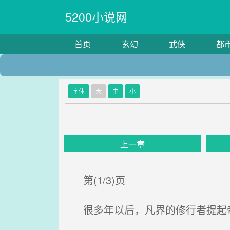
5200小说网
首页
玄幻
武侠
都
字体
大
中
小
上一章
第(1/3)页
很多年以后，凡界的修行者提起帝