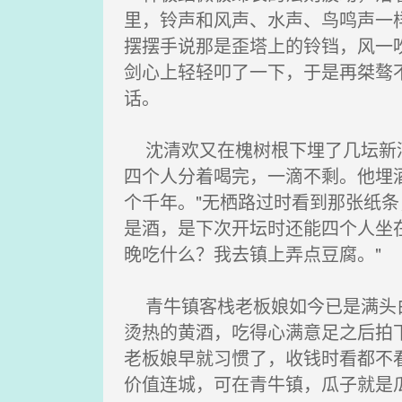
里，铃声和风声、水声、鸟鸣声一
摆摆手说那是歪塔上的铃铛，风一
剑心上轻轻叩了一下，于是再桀骜
话。
沈清欢又在槐树根下埋了几坛新酒
四个人分着喝完，一滴不剩。他埋
个千年。"无栖路过时看到那张纸
是酒，是下次开坛时还能四个人坐
晚吃什么？我去镇上弄点豆腐。"
青牛镇客栈老板娘如今已是满头白
烫热的黄酒，吃得心满意足之后拍
老板娘早就习惯了，收钱时看都不
价值连城，可在青牛镇，瓜子就是