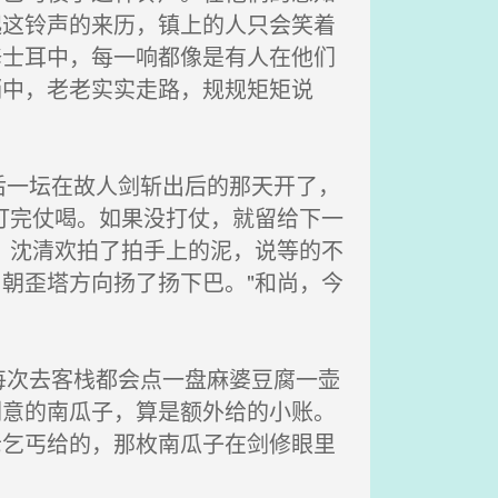
起这铃声的来历，镇上的人只会笑着
修士耳中，每一响都像是有人在他们
鞘中，老老实实走路，规规矩矩说
一坛在故人剑斩出后的那天开了，
打完仗喝。如果没打仗，就留给下一
。沈清欢拍了拍手上的泥，说等的不
朝歪塔方向扬了扬下巴。"和尚，今
次去客栈都会点一盘麻婆豆腐一壶
剑意的南瓜子，算是额外给的小账。
老乞丐给的，那枚南瓜子在剑修眼里