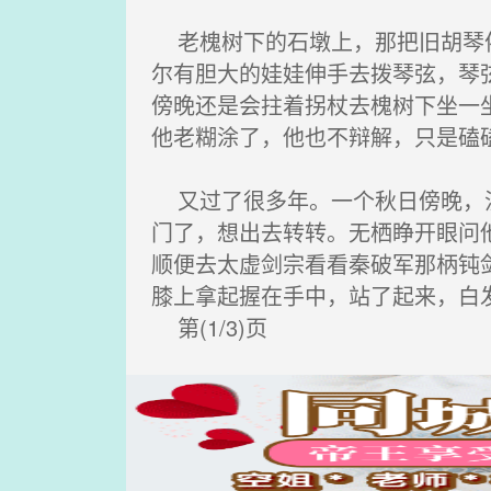
老槐树下的石墩上，那把旧胡琴依
尔有胆大的娃娃伸手去拨琴弦，琴
傍晚还是会拄着拐杖去槐树下坐一
他老糊涂了，他也不辩解，只是磕
又过了很多年。一个秋日傍晚，沈
门了，想出去转转。无栖睁开眼问
顺便去太虚剑宗看看秦破军那柄钝
膝上拿起握在手中，站了起来，白
第(1/3)页