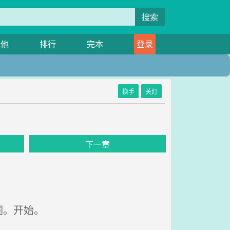
搜索
其他
排行
完本
登录
换手
关灯
下一章
词。开始。