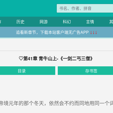
市
历史
网游
科幻
言情
追看新章节，下载本站客户端无广告APP
↓↓↓
♡第41章 青牛山上-《一剑二丐三僧》
目录
存书签
境元年的那个冬天，依然会不约而同地用同一个