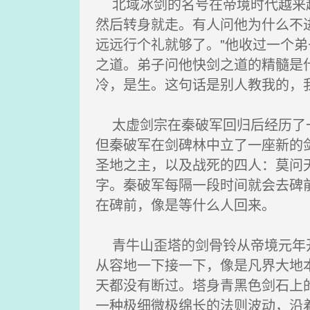
北域冰剑的名号在帝境时代越来越
然后转身就走。有人问他为什么不
远远行个礼就够了。"他收过一个
之道。弟子问他快剑之道的精髓是
冷，是生。这句话是别人教我的，
太虚剑宗在秦破军回归后经历了一
但秦破军在剑碑林中立了一座新的
圣地之主，以及战死的四人：莫问
字。秦破军每隔一段时间就会去碑
在碑前，像是等什么人回来。
青牛山歪塔的剑骨铃从帝境元年开
从容地一下接一下，像是凡界大地
天都没有断过。塔身青黑色剑石上
一种极细微极绵长的法则波动，沿