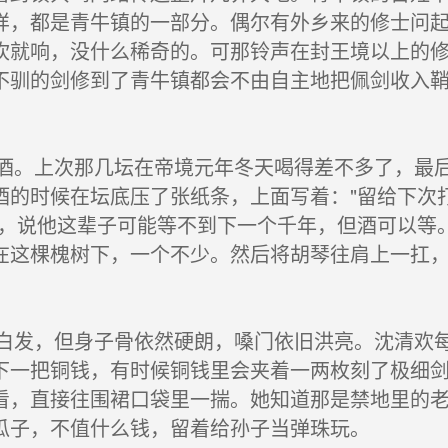
样，都是青牛镇的一部分。偶尔有外乡来的修士问
吹就响，没什么稀奇的。可那铃声在封王境以上的
不驯的剑修到了青牛镇都会不由自主地把佩剑收入
。上次那几坛在帝境元年冬天喝得差不多了，最后
酒的时候在坛底压了张纸条，上面写着："留给下次
条，说他这辈子可能等不到下一个千年，但酒可以等
在这棵槐树下，一个不少。然后将胡琴往肩上一扛，
发，但身子骨依然硬朗，嗓门依旧洪亮。沈清欢每
下一把铜钱，有时候铜钱里会夹着一两枚刻了极细
看，直接往围裙口袋里一揣。她知道那是禁地里的
瓜子，不值什么钱，留着给孙子当弹珠玩。