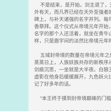
不是结束，是开始。剑主退了，天
外有天，而凡界已经在天外至强者
碑上，与补天诸强的名字并列。每
香祭拜。这个仪式从帝境元年开始
名字的那个人还活着，就坐在青牛
样，只是眉宇间的淡然比帝境元年
五域封帝境的数量在帝境元年之后
蒸蒸日上，人族妖族共存的新秩序
剑痕沉思，一坐就是大半夜。白狼
虚影在他身后缓缓展开，九色妖火
记了好多年的话。
"本王终于摸到封帝境巅峰的门槛