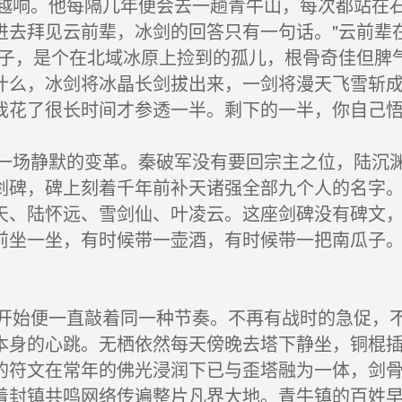
响。他每隔几年便会去一趟青牛山，每次都站在石
进去拜见云前辈，冰剑的回答只有一句话。"云前辈
弟子，是个在北域冰原上捡到的孤儿，根骨奇佳但脾
什么，冰剑将冰晶长剑拔出来，一剑将漫天飞雪斩成
我花了很长时间才参透一半。剩下的一半，你自己悟
场静默的变革。秦破军没有要回宗主之位，陆沉渊
剑碑，碑上刻着千年前补天诸强全部九个人的名字
天、陆怀远、雪剑仙、叶凌云。这座剑碑没有碑文
前坐一坐，有时候带一壶酒，有时候带一把南瓜子
始便一直敲着同一种节奏。不再有战时的急促，不
本身的心跳。无栖依然每天傍晚去塔下静坐，铜棍
的符文在常年的佛光浸润下已与歪塔融为一体，剑
着封镇共鸣网络传遍整片凡界大地。青牛镇的百姓