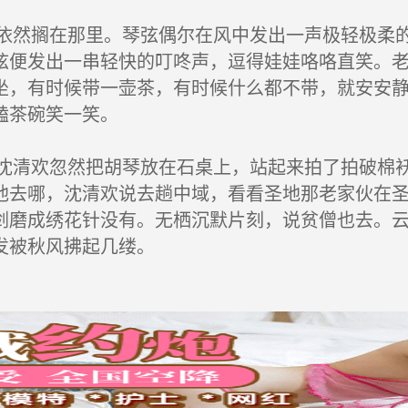
然搁在那里。琴弦偶尔在风中发出一声极轻极柔的
弦便发出一串轻快的叮咚声，逗得娃娃咯咯直笑。
坐，有时候带一壶茶，有时候什么都不带，就安安
磕茶碗笑一笑。
清欢忽然把胡琴放在石桌上，站起来拍了拍破棉袄
他去哪，沈清欢说去趟中域，看看圣地那老家伙在
剑磨成绣花针没有。无栖沉默片刻，说贫僧也去。
发被秋风拂起几缕。