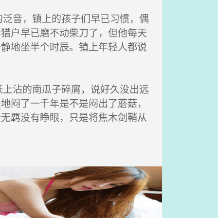
泛音，镇上的孩子们早已习惯，偶
老猎户早已磨不动柴刀了，但他每天
静静地坐半个时辰。镇上年轻人都说
上沾的南瓜子碎屑，说好久没出远
圣地闷了一千年是不是闷出了蘑菇，
云无羁没有睁眼，只是将焦木剑鞘从