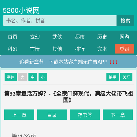
5200小说网
搜索
首页
玄幻
武侠
都市
历史
网游
科幻
言情
其他
排行
完本
登录
追看新章节，下载本站客户端无广告APP
↓↓↓
字体
大
中
小
换手
关灯
第93章复活万婷？-《全宗门穿现代，满级大佬带飞祖
国》
上一章
目录
存书签
下一章
第(1/3)页