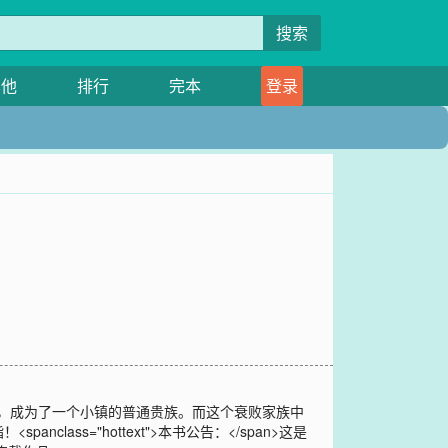
搜索
其他
排行
完本
登录
来，成为了一个小镇的普通贵族。而这个衰败家族中
ss="hottext">本书公告：</span>这是