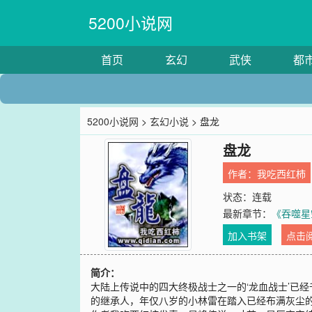
5200小说网
首页
玄幻
武侠
都
5200小说网
>
玄幻小说
> 盘龙
盘龙
作者：
我吃西红柿
状态：连载
最新章节：
《吞噬星
加入书架
点击
简介：
大陆上传说中的四大终极战士之一的‘龙血战士’已
的继承人，年仅八岁的小林雷在踏入已经布满灰尘的祖屋当