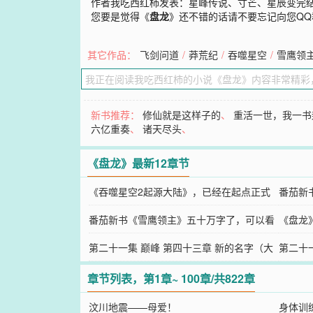
作者我吃西红柿发表：星峰传说、寸芒、星辰变完
您要是觉得《
盘龙
》还不错的话请不要忘记向您Q
其它作品：
飞剑问道
/
莽荒纪
/
吞噬星空
/
雪鹰领
新书推荐：
修仙就是这样子的
、
重活一世，我一书
六亿重奏
、
诸天尽头
、
《盘龙》最新12章节
《吞噬星空2起源大陆》，已经在起点正式
番茄新
上传！
番茄新书《雪鹰领主》五十万字了，可以看
《盘龙
了~~
第二十一集 巅峰 第四十三章 新的名字（大
第二十
结局）（下）
结局）
章节列表，第1章~ 100章/共822章
汶川地震——母爱！
身体训