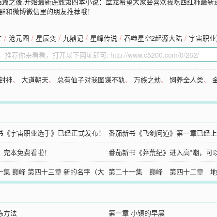
结篇之後.开始最新连载第四本小说：盘龙希望大家会喜欢我吃西红柿最新
Q群和微博微信里的朋友推荐哦！
主
/
沧元图
/
星辰变
/
九鼎记
/
星峰传说
/
吞噬星空2起源大陆
/
宇宙职业
封神
、
大道朝天
、
总有仙子对我图谋不轨
、
万族之劫
、
饲养全人类
、
书《宇宙职业选手》已经正式发布！
番茄新书《飞剑问道》第一章已经上
》完本免费看啦！
番茄新书《莽荒纪》进入高*潮，可
一集 巅峰 第四十三章 新的名字（大
~~
第二十一集 巅峰 第四十二章 地
（上）
练方法
第一章 小镇的早晨