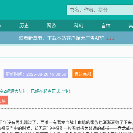
市
历史
网游
科幻
言情
追看新章节，下载本站客户端无广告APP
↓↓↓
更新时间：2025-08-20 19:38:59
直达底部
空2起源大陆》，已经在起点正式上传！
阅读
经千年没有再出现过了，而唯一有著龙血战士血脉的家族也渐渐衰败了下
中的时候，却无意当中得到一枚看似极为普通的戒指——盘龙戒指！<spancla