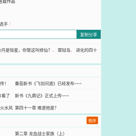
连载作品
选手
/
复制分享
金丹是恒星，你管这叫修仙？
、
罪狱岛
、
进化的四十
传！
番茄新书《飞剑问道》已经发布~~~
以看了
新书《九鼎记》正式上传~~~
火水风
第四十一章 难道他是？
倒序
第二章 龙血战士家族（上）